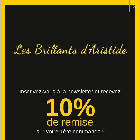
x
Contactez-nous
Connexion
Panier
(vide)
ANTIQUE
Inscrivez-vous à la newsletter et recevez
10%
ANTIQUE
de remise
DERNIERS AVIS
sur votre 1ère commande !