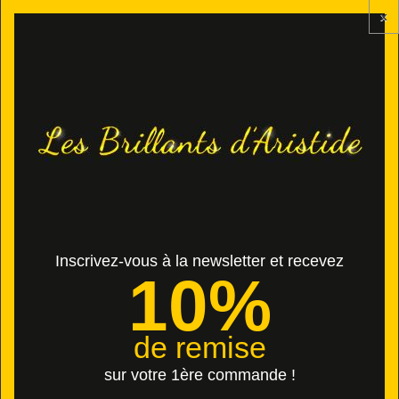
x
Contactez-nous
Connexion
Panier
(vide)
Inscrivez-vous à la newsletter et recevez
10%
S.T.A.M.P.S BRACELETS ... " Seconde Main " SELECTIONNES, En
Excellent ETAT à .... - 50 % !
BRACELETS CUIR " CLASSIC " ... - 50% !
de remise
BRACELETS CUIR " CLASSIC " ... - 50% !
sur votre 1ère commande !