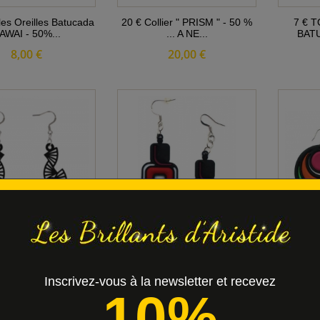
les Oreilles Batucada
20 € Collier " PRISM " - 50 %
7 € T
AWAI - 50%...
... A NE...
BATU
8,00 €
20,00 €
RIGAMI " B.O A Fleur
7€ PYTHAGORE " B.O "
7 € DAN
de Peau -...
BATUCADA Soldes -...
8,00 €
7,00 €
Inscrivez-vous à la newsletter et recevez
10%