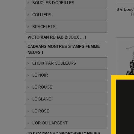
BOUCLES D'OREILLES
8 € Bouc
H
COLLIERS
BRACELETS
VICTORIAN REHAB BIJOUX ... !
CADRANS MONTRES STAMPS FEMME
NEUFS !
CHOIX PAR COULEURS
LE NOIR
LE ROUGE
LE BLANC
8 € " O
LE ROSE
L'OR OU L'ARGENT
30 € CADRANS " SWAROVSKI " NEUFS