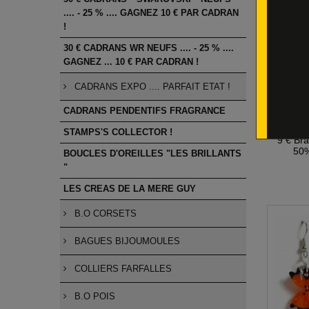
.... - 25 % .... GAGNEZ 10 € PAR CADRAN
!
30 € CADRANS WR NEUFS .... - 25 % ....
GAGNEZ ... 10 € PAR CADRAN !
CADRANS EXPO .... PARFAIT ETAT !
CADRANS PENDENTIFS FRAGRANCE
STAMPS'S COLLECTOR !
9 € Bra
50%
BOUCLES D'OREILLES "LES BRILLANTS
"
LES CREAS DE LA MERE GUY
B.O CORSETS
BAGUES BIJOUMOULES
COLLIERS FARFALLES
B.O POIS