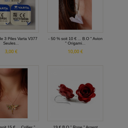
de 3 Piles Varta V377
- 50 % soit 10 € ... B.O " Avion
Seules...
" Origami...
3,00 €
10,00 €
oit 15 € ... Collier "
19 € B.O " Rose " Argent