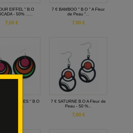
OUR EIFFEL " B.O
7 € BAMBOO " B.O " A Fleur
CADA - 50% ......
de Peau "...
7,00 €
7,00 €
CING CIRCLES " B.O
7 € SATURNE B.O A Fleur de
" A Fleur de...
Peau - 50 %...
7,00 €
7,00 €