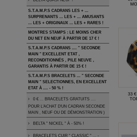
BELTA QUASI NEUF !
MOU
S.T.A.M.P.S CADRANS LES + ...
SURPRENANTS ... LES + ... AMUSANTS
... LES + ORIGINAUX ... LES + RARES !
MONTRES STAMPS : LE MOINS CHER
DU NET EN NEUF À PARTIR DE 17 € !
S.T.A.M.P.S CADRANS .... " SECONDE
MAIN " EXCELLENT ETAT ,
RECONDITIONNÉS , PILE NEUVE ,
GARANTIS À PARTIR DE 15 € !
S.T.A.M.P.S BRACELETS ... " SECONDE
MAIN " SELECTIONNES, EN EXCELLENT
ETAT À .... - 50 % !
33 €
TOR
0 € ... BRACELETS GRATUITS ....
POUR L'ACHAT D'UN CADRAN SECONDE
MAIN , NEUF OU DE DÉMONSTRATION )
BELTA " NICKEL " À - 50% !
BRACELETS CUIR " CLASSIC " ... -