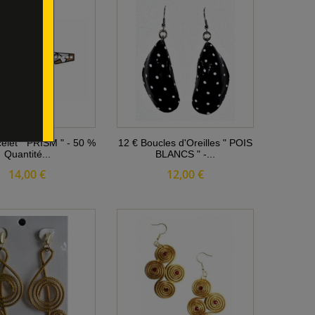
elet " PRISM " - 50 %
12 € Boucles d'Oreilles " POIS
Quantité...
BLANCS " -...
14,00 €
12,00 €