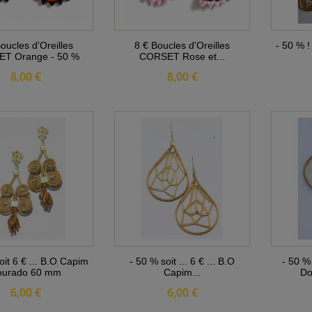
oucles d'Oreilles
8 € Boucles d'Oreilles
- 50 % !
T Orange - 50 %
CORSET Rose et...
8,00 €
8,00 €
oit 6 € ... B.O Capim
- 50 % soit ... 6 € ... B.O
- 50 %
ourado 60 mm
Capim...
Do
6,00 €
6,00 €