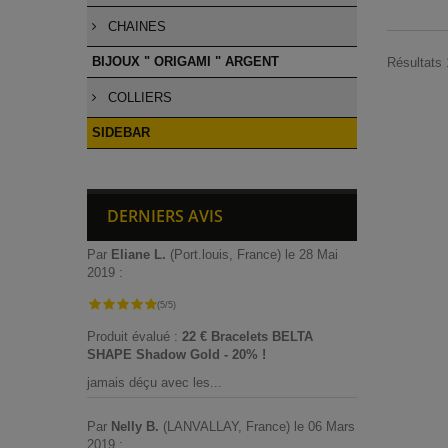
CHAINES
BIJOUX " ORIGAMI " ARGENT
Résultats 
COLLIERS
SIDEBAR
DERNIERS AVIS
Par
Eliane L.
(Port.louis, France) le 28 Mai
2019 :
(5/5)
Produit évalué :
22 € Bracelets BELTA
SHAPE Shadow Gold - 20% !
jamais déçu avec les...
Par
Nelly B.
(LANVALLAY, France) le 06 Mars
2019 :