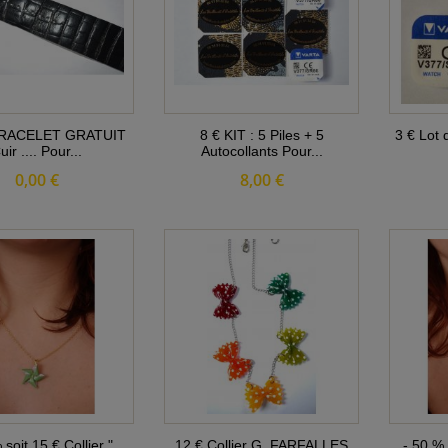
 BRACELET GRATUIT
8 € KIT : 5 Piles + 5
3 € Lot 
uir .... Pour...
Autocollants Pour...
0,00 €
8,00 €
 soit 15 € Collier "
12 € Collier G. FARFALLES
- 50 % s