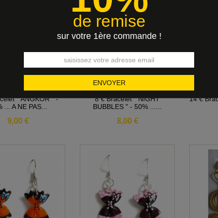
de remise
sur votre 1ère commande !
celet " ANGKOR " -
8 € Bracelet " NIGHT
14 € Brac
 ... A NE PAS...
BUBBLES " - 50% ......
9,00 €
8,00 €