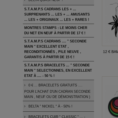
BELTA QUASI NEUF !
S.T.A.M.P.S CADRANS LES + ...
SURPRENANTS ... LES + ... AMUSANTS
... LES + ORIGINAUX ... LES + RARES !
MONTRES STAMPS : LE MOINS CHER
DU NET EN NEUF À PARTIR DE 17 € !
S.T.A.M.P.S CADRANS .... " SECONDE
MAIN " EXCELLENT ETAT ,
12 € BAM
RECONDITIONNÉS , PILE NEUVE ,
GARANTIS À PARTIR DE 15 € !
S.T.A.M.P.S BRACELETS ... " SECONDE
MAIN " SELECTIONNES, EN EXCELLENT
ETAT À .... - 50 % !
0 € ... BRACELETS GRATUITS ....
POUR L'ACHAT D'UN CADRAN SECONDE
MAIN , NEUF OU DE DÉMONSTRATION )
BELTA " NICKEL " À - 50% !
BRACELETS CUIR " CLASSIC " ... -