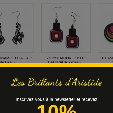
RIGAMI " B.O A Fleur
7€ PYTHAGORE " B.O "
7 € DAN
de Peau -...
BATUCADA Soldes -...
8,00 €
7,00 €
Inscrivez-vous à la newsletter et recevez
10%