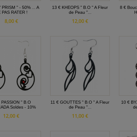
" PRISM " - 50% ... A
13 € KHEOPS " B.O " A Fleur
8 € Bouc
 PAS RATER !
de Peau "...
H
8,00 €
12,00 €
€ PASSION " B.O
11 € GOUTTES " B.O " A Fleur
10 € BY
ADA Soldes - 10%
de Peau "...
d
12,00 €
11,00 €