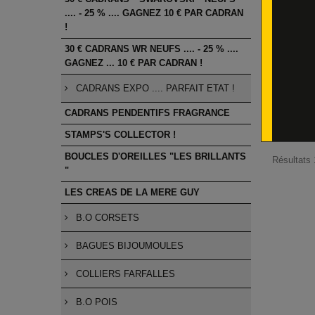
.... - 25 % .... GAGNEZ 10 € PAR CADRAN
!
30 € CADRANS WR NEUFS .... - 25 % ....
GAGNEZ ... 10 € PAR CADRAN !
7 € SW
BATUC
CADRANS EXPO .... PARFAIT ETAT !
CADRANS PENDENTIFS FRAGRANCE
STAMPS'S COLLECTOR !
BOUCLES D'OREILLES "LES BRILLANTS
Résultats 
"
LES CREAS DE LA MERE GUY
B.O CORSETS
BAGUES BIJOUMOULES
COLLIERS FARFALLES
B.O POIS