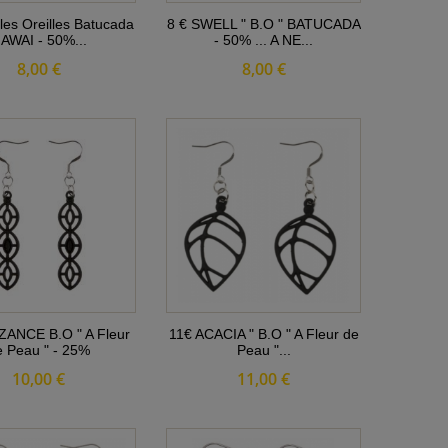
les Oreilles Batucada
8 € SWELL " B.O " BATUCADA
AWAI - 50%...
- 50% ... A NE...
8,00 €
8,00 €
ZANCE B.O " A Fleur
11€ ACACIA " B.O " A Fleur de
e Peau " - 25%
Peau "...
10,00 €
11,00 €