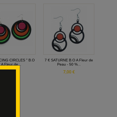
CING CIRCLES " B.O
7 € SATURNE B.O A Fleur de
" A Fleur de...
Peau - 50 %...
7,00 €
7,00 €