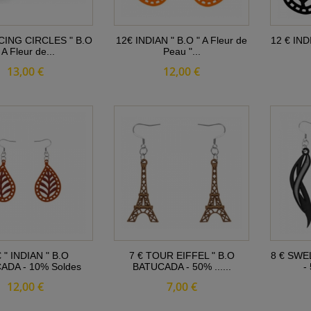
CING CIRCLES " B.O
12€ INDIAN " B.O " A Fleur de
12 € INDI
 A Fleur de...
Peau "...
13,00 €
12,00 €
€ " INDIAN " B.O
7 € TOUR EIFFEL " B.O
8 € SWE
ADA - 10% Soldes
BATUCADA - 50% ......
-
12,00 €
7,00 €