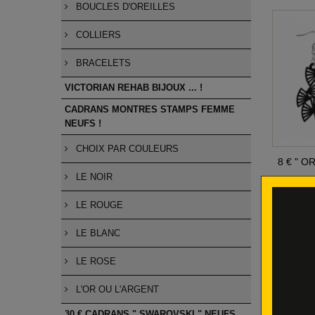
BOUCLES D'OREILLES
COLLIERS
BRACELETS
VICTORIAN REHAB BIJOUX ... !
CADRANS MONTRES STAMPS FEMME
NEUFS !
CHOIX PAR COULEURS
8 € " O
LE NOIR
LE ROUGE
LE BLANC
LE ROSE
L'OR OU L'ARGENT
30 € CADRANS " SWAROVSKI " NEUFS