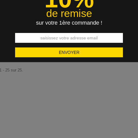
de remise
sur votre 1ère commande !
EET FLOWER " B.O
ADA - 50% ......
7,00 €
1 - 25 sur 25.