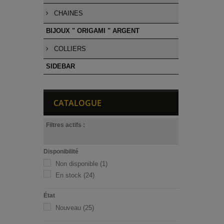
CHAINES
BIJOUX " ORIGAMI " ARGENT
COLLIERS
SIDEBAR
CATALOGUE
Filtres actifs :
Disponibilité
Non disponible
(1)
En stock
(24)
État
Nouveau
(25)