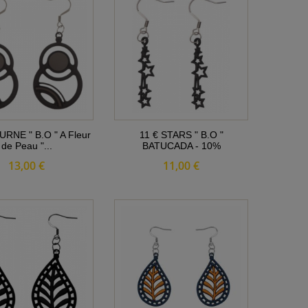
URNE " B.O " A Fleur
11 € STARS " B.O "
de Peau "...
BATUCADA - 10%
13,00 €
11,00 €