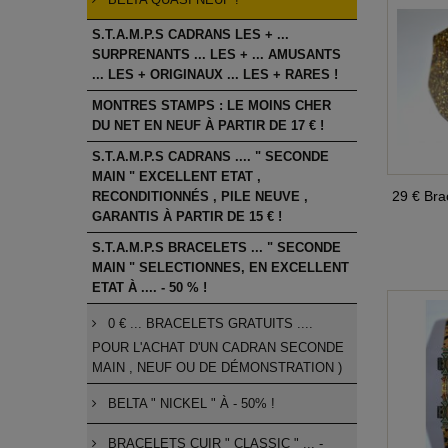
BELTA QUASI NEUF !
S.T.A.M.P.S CADRANS LES + ...
SURPRENANTS ... LES + ... AMUSANTS
... LES + ORIGINAUX ... LES + RARES !
MONTRES STAMPS : LE MOINS CHER
DU NET EN NEUF À PARTIR DE 17 € !
S.T.A.M.P.S CADRANS .... " SECONDE
MAIN " EXCELLENT ETAT ,
29 € Brac
RECONDITIONNÉS , PILE NEUVE ,
GARANTIS À PARTIR DE 15 € !
S.T.A.M.P.S BRACELETS ... " SECONDE
MAIN " SELECTIONNES, EN EXCELLENT
ETAT À .... - 50 % !
0 € ... BRACELETS GRATUITS ....
POUR L'ACHAT D'UN CADRAN SECONDE
MAIN , NEUF OU DE DÉMONSTRATION )
BELTA " NICKEL " À - 50% !
BRACELETS CUIR " CLASSIC " ... -