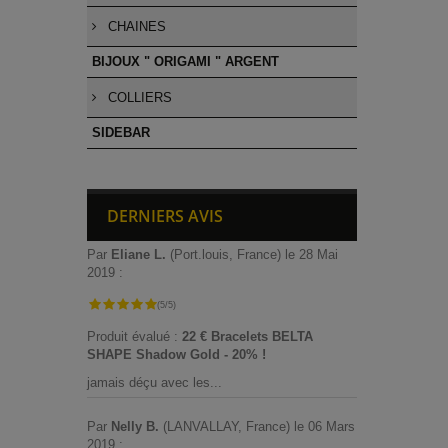
CHAINES
BIJOUX " ORIGAMI " ARGENT
COLLIERS
SIDEBAR
DERNIERS AVIS
Par
Eliane L.
(Port.louis, France) le 28 Mai
2019 :
(5/5)
Produit évalué :
22 € Bracelets BELTA
SHAPE Shadow Gold - 20% !
jamais déçu avec les...
Par
Nelly B.
(LANVALLAY, France) le 06 Mars
2019 :