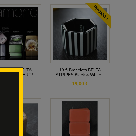
PROMO !
€ Bracelet BELTA
19 € Bracelets BELTA
D Black NEUF !...
STRIPES Black & White...
36,00 €
19,00 €