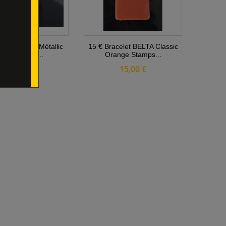
acelet Belta Métallic
15 € Bracelet BELTA Classic
OLD EXPO...
Orange Stamps...
18,00 €
15,00 €