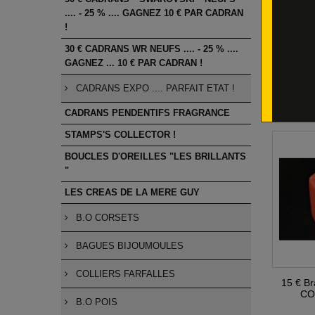
.... - 25 % .... GAGNEZ 10 € PAR CADRAN
!
30 € CADRANS WR NEUFS .... - 25 % ....
GAGNEZ ... 10 € PAR CADRAN !
16 € Br
Ja
CADRANS EXPO .... PARFAIT ETAT !
CADRANS PENDENTIFS FRAGRANCE
STAMPS'S COLLECTOR !
BOUCLES D'OREILLES "LES BRILLANTS
"
LES CREAS DE LA MERE GUY
B.O CORSETS
BAGUES BIJOUMOULES
COLLIERS FARFALLES
15 € Br
CO
B.O POIS