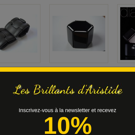
acelet BELTA ALPHA
15 € Bracelet BELTA Classic
36 
EXPO .... -...
EXPO...
DIAMON
27,00 €
15,00 €
Inscrivez-vous à la newsletter et recevez
10%