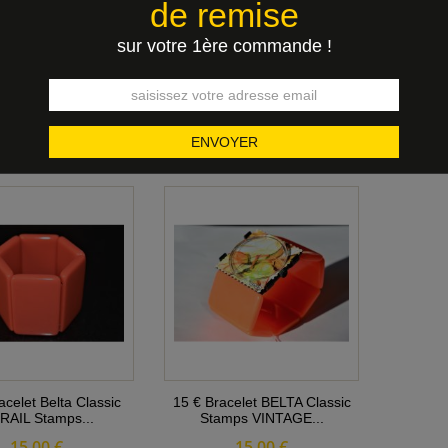
de remise
sur votre 1ère commande !
acelet BELTA Classic
17 € Bracelet BELTA Classic
18 € Br
une Stamps...
EXPO Etat...
G
16,00 €
17,00 €
acelet Belta Classic
15 € Bracelet BELTA Classic
RAIL Stamps...
Stamps VINTAGE...
15,00 €
15,00 €