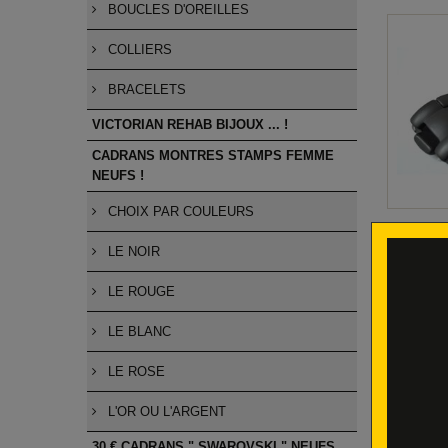
BOUCLES D'OREILLES
COLLIERS
BRACELETS
VICTORIAN REHAB BIJOUX ... !
CADRANS MONTRES STAMPS FEMME
NEUFS !
CHOIX PAR COULEURS
27 € Br
LE NOIR
LE ROUGE
LE BLANC
LE ROSE
L'OR OU L'ARGENT
30 € CADRANS " SWAROVSKI " NEUFS