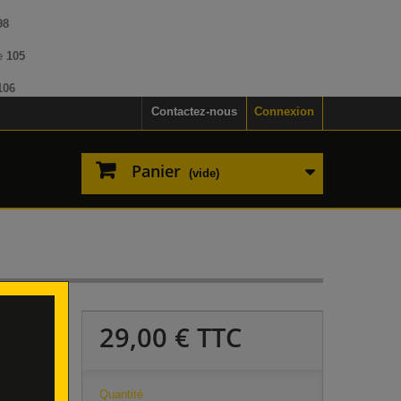
98
ne
105
106
Contactez-nous
Connexion
Panier
(vide)
29,00 €
TTC
eau "
Quantité