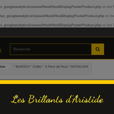
s_googleanalytics/classes/Hook/HookDisplayFooterProduct.php
on line
/ps_googleanalytics/classes/Hook/HookDisplayFooterProduct.php
on li
s_googleanalytics/classes/Hook/HookDisplayFooterProduct.php
on line
ttoo
" BAROCO " Collier " A Fleur de Peau " BATUCADA
" BAROCO " Collier " A Fleur de P
BATUCADA