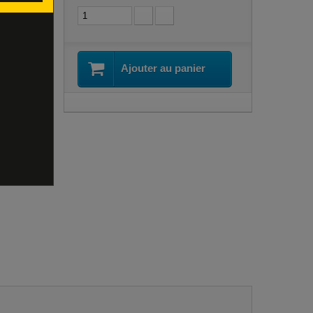
ses,
Ajouter au panier
 Votre
oux
celets