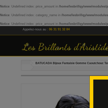
Notice
: Undefined index: price_amount in
/home/lesbrillqy/www/modules/p
Notice
: Undefined index: category_name in
/home/lesbrillqy/www/modules
Notice
: Undefined index: price_amount in
/home/lesbrillqy/www/modules/p
Appelez-nous au :
06 31 91 32 84
BATUCADA Bijoux Fantaisie Gomme Caoutchouc Ta